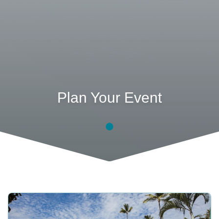
Plan Your Event