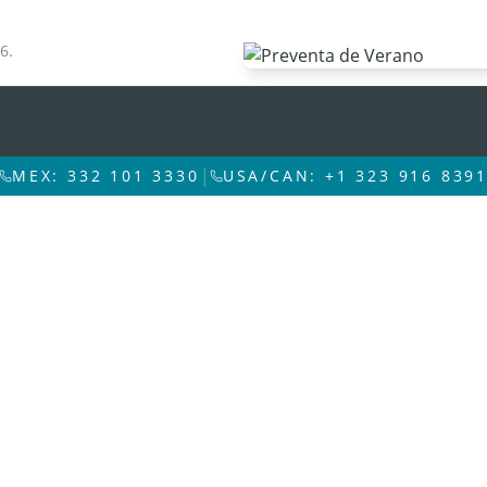
6.
|
MEX: 332 101 3330
USA/CAN: +1 323 916 839
Preventa de Otoño
NIÑOS HASTA 50% DE DESC
DESCUENTO.
Reserva del 29 de Mar. al 17 de
Viaja del 16 de Ago. al 21 de Dic
*Sujeto a disponibilidad. *Aplican rest
Reserva Ya