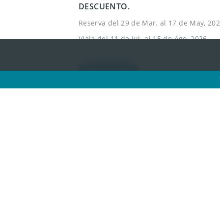
DESCUENTO.
Reserva del 29 de Mar. al 17 de May, 202
Viaja del 11 de Jul. al 15 de Ago, 2026.
*Sujeto a disponibilidad. *Aplican restricciones.
Reserva Ya